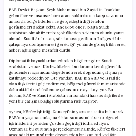
Tepkiler
için
BAE Devlet Başkanı Şeyh Muhammed bin Zayid’in, İran’dan
gelen füze ve insansız hava aracı saldırılarına karşı savunma
amacıyla bölge liderleri ile gerçekleştirdiği telefon
görüşmeleri dikkat çekti. Ancak bu öneri, başta Suudi
Arabistan olmak üzere birçok ülkeden beklenen olumlu yanıtı
almadı. Suudi Arabistan, söz konusu gerilimin “bölgesel bir
çatışmaya dönüşmemesi gerektiği” yönünde görüş bildirerek,
askeri işbirliğine mesafeli durdu.
Diplomatik kaynaklardan edinilen bilgilere göre, Suudi
Arabistan ve bazı Körfez ülkeleri, bu durumu kendi güvenlik
gündemleri açısından değerlendirerek doğrudan çatışmaya
katılmayı reddediyor. Öte yandan, BAE’nin ABD ve İsrail ile
olan ilişkilerini güçlendirmesi, bölgesel güvenlik mimarisinde
daha aktif bir rol üstlenme çabasını ortaya koyuyor. Bu
durum, BAE ve Suudi Arabistan arasındaki hassas ilişkilerde
yeni bir çatışma başlığı oluşturma riski taşıyor.
Ayrıca, Körfez İşbirliği Konseyi’nin yapısına atıfta bulunarak,
BAE’nin yaşanan anlaşmazlıklar sonrasında bazı bölgesel
işbirliklerini yeniden gözden geçirdiği iddia ediliyor.
Uzmanlar, bu durumun gerçekleşmesi halinde, Körfez ülkeleri
arasındaki uzun süredir devam eden kırılgan birlikteliğin