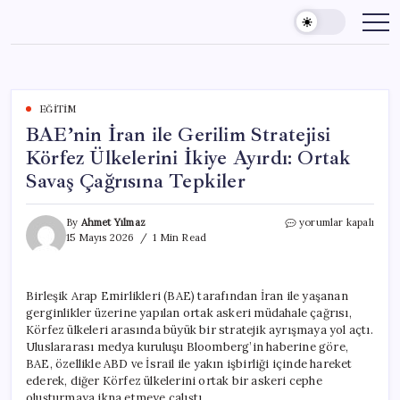
Skip
to
content
EĞITIM
BAE’nin İran ile Gerilim Stratejisi
Körfez Ülkelerini İkiye Ayırdı: Ortak
Savaş Çağrısına Tepkiler
BAE’nin
By
Ahmet Yılmaz
yorumlar kapalı
İran
15 Mayıs 2026
1 Min Read
ile
Gerilim
Stratejisi
Birleşik Arap Emirlikleri (BAE) tarafından İran ile yaşanan
Körfez
gerginlikler üzerine yapılan ortak askeri müdahale çağrısı,
Ülkelerini
İkiye
Körfez ülkeleri arasında büyük bir stratejik ayrışmaya yol açtı.
Ayırdı:
Uluslararası medya kuruluşu Bloomberg’in haberine göre,
Ortak
BAE, özellikle ABD ve İsrail ile yakın işbirliği içinde hareket
Savaş
ederek, diğer Körfez ülkelerini ortak bir askeri cephe
Çağrısına
oluşturmaya ikna etmeye çalıştı.