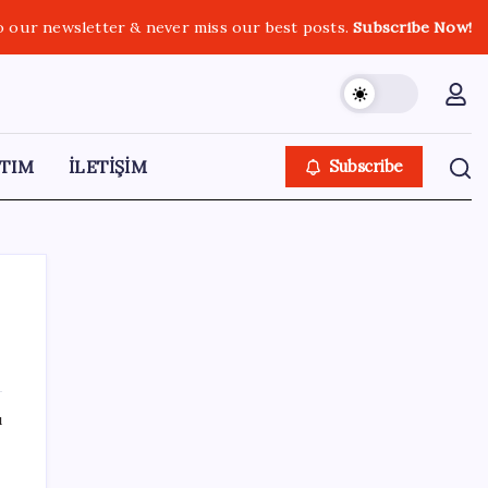
o our newsletter & never miss our best posts.
Subscribe Now!
TIM
İLETİŞİM
Subscribe
SON YAZILAR
ı
Pezeşkiyan: Teslim olmaya zorlanırsak
savaşırız, boyun eğmeyiz