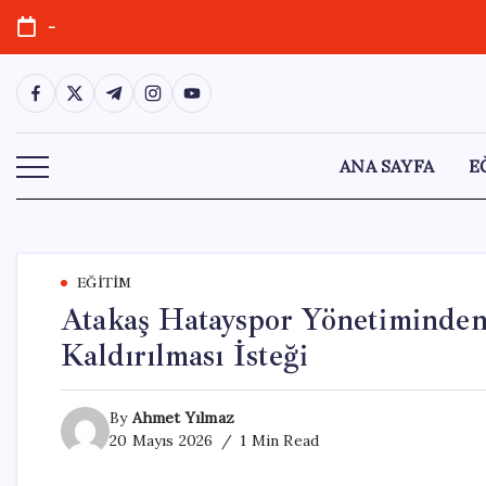
Skip
-
to
content
https://www.facebook.com/
https://twitter.com/
https://t.me/
https://www.instagram.com/
https://youtube.com/
ANA SAYFA
E
EĞITIM
Atakaş Hatayspor Yönetiminde
Kaldırılması İsteği
By
Ahmet Yılmaz
20 Mayıs 2026
1 Min Read