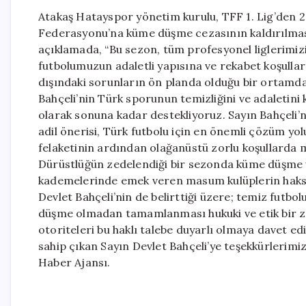
Atakaş Hatayspor yönetim kurulu, TFF 1. Lig’den 2
Federasyonu’na küme düşme cezasının kaldırılması
açıklamada, “Bu sezon, tüm profesyonel liglerimizi e
futbolumuzun adaletli yapısına ve rekabet koşulların
dışındaki sorunların ön planda olduğu bir ortamda,
Bahçeli’nin Türk sporunun temizliğini ve adaletin
olarak sonuna kadar destekliyoruz. Sayın Bahçeli’
adil önerisi, Türk futbolu için en önemli çözüm 
felaketinin ardından olağanüstü zorlu koşullarda 
Dürüstlüğün zedelendiği bir sezonda küme düşme 
kademelerinde emek veren masum kulüplerin haksız
Devlet Bahçeli’nin de belirttiği üzere; temiz futb
düşme olmadan tamamlanması hukuki ve etik bir zo
otoriteleri bu haklı talebe duyarlı olmaya davet ed
sahip çıkan Sayın Devlet Bahçeli’ye teşekkürlerimi
Haber Ajansı.