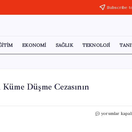
Subscribe t
ĞİTİM
EKONOMİ
SAĞLIK
TEKNOLOJİ
TANI
n Küme Düşme Cezasının
Atakaş
yorumlar kapal
Hatayspor
Yönetiminden
Küme