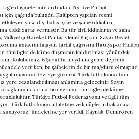
Düşme
. Lig’e düşmelerinin ardından Türkiye Futbol
Cezasının
 için çağrıda bulundu. Kulüpten yapılan resmi
Kaldırılması
tkileyen yasa dışı bahis, şike ve şaibe iddiaları,
İsteği
a ciddi zarar vermiştir. Bu tür kirli iddiaların ve saha
için
 Milliyetçi Hareket Partisi Genel Başkanı Sayın Devlet
i koruma amacını taşıyan tarihi çağrısını Hatayspor Kulüb
nin tüm liglerde küme düşmenin kaldırılması yönündeki
yoludur. Kulübümüz, 6 Şubat’ta meydana gelen deprem
mücadele verirken, bu şaibelerin de bir mağduru olmuştur.
uygulamasının devreye girmesi, Türk futbolunun tüm
 yere cezalandırılması anlamına gelecektir. Sayın
olun sağlanması adına, bu sezonun tüm liglerde küme
runluluktur. Türkiye Futbol Federasyonu ve ilgili tüm
iyor; Türk futbolunun adaletine ve kulüplerin haklarına
zi sunuyoruz” ifadelerine yer verildi. Kaynak: Demirören