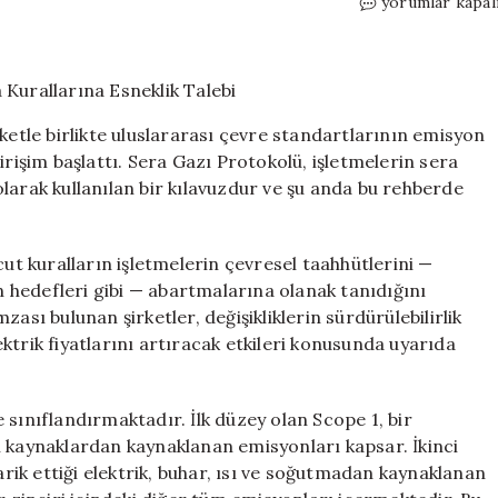
Apple
yorumlar kapal
ve
Amazon’dan
Sera
Gazı
Raporlama
ketle birlikte uluslararası çevre standartlarının emisyon
Kurallarına
irişim başlattı. Sera Gazı Protokolü, işletmelerin sera
Esneklik
larak kullanılan bir kılavuzdur ve şu anda bu rehberde
Talebi
için
cut kuralların işletmelerin çevresel taahhütlerini —
on hedefleri gibi — abartmalarına olanak tanıdığını
ası bulunan şirketler, değişikliklerin sürdürülebilirlik
ktrik fiyatlarını artıracak etkileri konusunda uyarıda
 sınıflandırmaktadır. İlk düzey olan Scope 1, bir
i kaynaklardan kaynaklanan emisyonları kapsar. İkinci
arik ettiği elektrik, buhar, ısı ve soğutmadan kaynaklanan