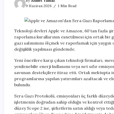
By
Ahmet Yılmaz
9 Haziran 2026
1 Min Read
Teknoloji devleri Apple ve Amazon, 60’tan fazla şir
raporlama kurallarının esnetilmesi için ortak bir g
gazı salınımını ölçmek ve raporlamak için yaygın o
değişiklik yapılması gündemde.
Yeni önerilere karşı çıkan teknoloji firmaları, mev
yenilenebilir enerji kullanımı veya net sıfır emisy
savunan destekçilere itiraz etti. Ortak mektupta imz
programlarına yapılan yatırımları azaltacak ve ele
bulundu.
Sera Gazı Protokolü, emisyonları üç farklı düzeyde
işletmenin doğrudan sahip olduğu ve kontrol ettiğ
düzey Scope 2 ise, şirketlerin satın aldığı veya ted