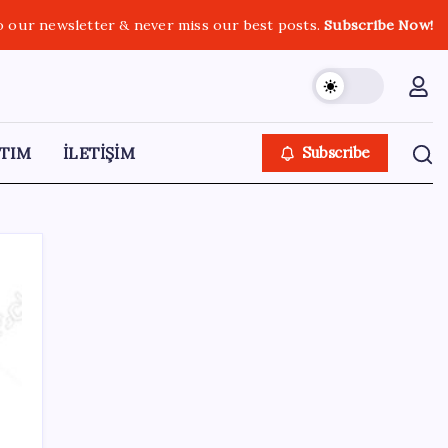
o our newsletter & never miss our best posts.
Subscribe Now!
TIM
İLETİŞİM
Subscribe
SON YAZILAR
Pezeşkiyan: Teslim olmaya zorlanırsak
savaşırız, boyun eğmeyiz