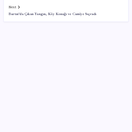
Next
Bartın’da Çıkan Yangın, Köy Konağı ve Camiye Sıçradı
SON YAZILAR
Pezeşkiyan: Teslim olmaya zorlanırsak savaşırız,
boyun eğmeyiz
Google Maps’e büyük değişiklik: Oteli bulacak, yemeği
sipariş edecek
Meta’ya çocuk güvenliği davasında 567 milyon dolar
ceza