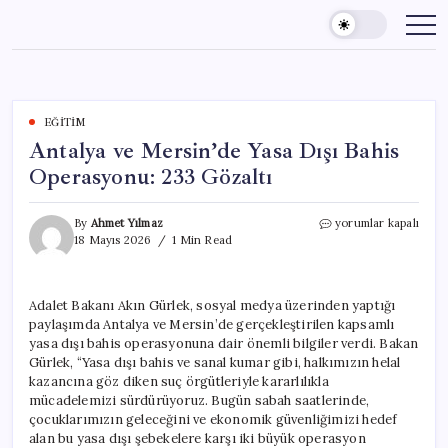
Skip
to
content
EĞITIM
Antalya ve Mersin’de Yasa Dışı Bahis
Operasyonu: 233 Gözaltı
Antalya
By
Ahmet Yılmaz
yorumlar kapalı
ve
18 Mayıs 2026
1 Min Read
Mersin’de
Yasa
Dışı
Adalet Bakanı Akın Gürlek, sosyal medya üzerinden yaptığı
Bahis
paylaşımda Antalya ve Mersin’de gerçekleştirilen kapsamlı
Operasyonu:
233
yasa dışı bahis operasyonuna dair önemli bilgiler verdi. Bakan
Gözaltı
Gürlek, “Yasa dışı bahis ve sanal kumar gibi, halkımızın helal
için
kazancına göz diken suç örgütleriyle kararlılıkla
mücadelemizi sürdürüyoruz. Bugün sabah saatlerinde,
çocuklarımızın geleceğini ve ekonomik güvenliğimizi hedef
alan bu yasa dışı şebekelere karşı iki büyük operasyon