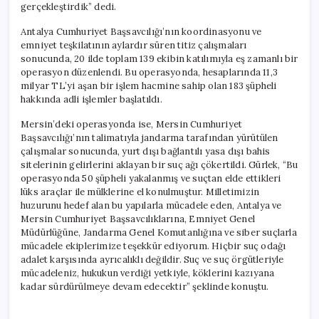
gerçekleştirdik” dedi.
Antalya Cumhuriyet Başsavcılığı’nın koordinasyonu ve
emniyet teşkilatının aylardır süren titiz çalışmaları
sonucunda, 20 ilde toplam 139 ekibin katılımıyla eş zamanlı bir
operasyon düzenlendi. Bu operasyonda, hesaplarında 11,3
milyar TL’yi aşan bir işlem hacmine sahip olan 183 şüpheli
hakkında adli işlemler başlatıldı.
Mersin’deki operasyonda ise, Mersin Cumhuriyet
Başsavcılığı’nın talimatıyla jandarma tarafından yürütülen
çalışmalar sonucunda, yurt dışı bağlantılı yasa dışı bahis
sitelerinin gelirlerini aklayan bir suç ağı çökertildi. Gürlek, “Bu
operasyonda 50 şüpheli yakalanmış ve suçtan elde ettikleri
lüks araçlar ile mülklerine el konulmuştur. Milletimizin
huzurunu hedef alan bu yapılarla mücadele eden, Antalya ve
Mersin Cumhuriyet Başsavcılıklarına, Emniyet Genel
Müdürlüğüne, Jandarma Genel Komutanlığına ve siber suçlarla
mücadele ekiplerimize teşekkür ediyorum. Hiçbir suç odağı
adalet karşısında ayrıcalıklı değildir. Suç ve suç örgütleriyle
mücadeleniz, hukukun verdiği yetkiyle, köklerini kazıyana
kadar sürdürülmeye devam edecektir” şeklinde konuştu.