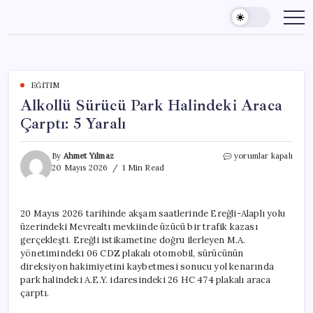
Skip
to
content
EĞITIM
Alkollü Sürücü Park Halindeki Araca
Çarptı: 5 Yaralı
Alkollü
By
Ahmet Yılmaz
yorumlar kapalı
Sürücü
20 Mayıs 2026
1 Min Read
Park
Halindeki
Araca
20 Mayıs 2026 tarihinde akşam saatlerinde Ereğli-Alaplı yolu
Çarptı:
üzerindeki Mevrealtı mevkiinde üzücü bir trafik kazası
5
Yaralı
gerçekleşti. Ereğli istikametine doğru ilerleyen M.A.
için
yönetimindeki 06 CDZ plakalı otomobil, sürücünün
direksiyon hakimiyetini kaybetmesi sonucu yol kenarında
park halindeki A.E.Y. idaresindeki 26 HC 474 plakalı araca
çarptı.