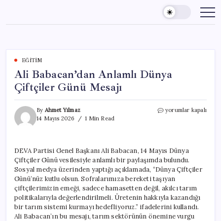
Skip
to
content
EĞITIM
Ali Babacan’dan Anlamlı Dünya
Çiftçiler Günü Mesajı
Ali
By
Ahmet Yılmaz
yorumlar kapalı
Babacan’dan
14 Mayıs 2026
1 Min Read
Anlamlı
Dünya
Çiftçiler
DEVA Partisi Genel Başkanı Ali Babacan, 14 Mayıs Dünya
Günü
Çiftçiler Günü vesilesiyle anlamlı bir paylaşımda bulundu.
Mesajı
için
Sosyal medya üzerinden yaptığı açıklamada, “Dünya Çiftçiler
Günü’nüz kutlu olsun. Sofralarımıza bereketi taşıyan
çiftçilerimizin emeği, sadece hamasetten değil, akılcı tarım
politikalarıyla değerlendirilmeli. Üretenin hakkıyla kazandığı
bir tarım sistemi kurmayı hedefliyoruz.” ifadelerini kullandı.
Ali Babacan’ın bu mesajı, tarım sektörünün önemine vurgu