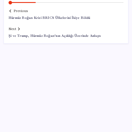
Previous
Hürmüz Boğazı Krizi BRICS Ülkelerini İkiye Böldü
Next
Şi ve Trump, Hürmüz Boğazı’nın Açıklığı Üzerinde Anlaştı
SON YAZILAR
Pezeşkiyan: Teslim olmaya zorlanırsak savaşırız,
boyun eğmeyiz
Google Maps’e büyük değişiklik: Oteli bulacak, yemeği