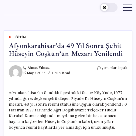
Skip
to
content
EĞITIM
Afyonkarahisar’da 49 Yıl Sonra Şehit
Hüseyin Coşkun’un Mezarı Yenilendi
Afyonkarahisar’da
By
Ahmet Yılmaz
yorumlar kapalı
49
15 Mayıs 2026
1 Min Read
Yıl
Sonra
Şehit
Afyonkarahisar’ın Sandıklı ilçesindeki Susuz Köyü’nde, 1977
Hüseyin
yılında görevdeyken şehit düşen Piyade Er Hüseyin Coşkun’un
Coşkun’un
Mezarı
mezarı, 49 yıl sonra resmi statüsüne uygun olarak yenilendi. 6
Yenilendi
Haziran 1977 tarihinde Ağrı Doğubayazıt Telçeker Hudut
için
Karakol Komutanlığı’nda meydana gelen bir kaza sonucu
hayatını kaybeden Hüseyin Coşkun’un kabri, uzun yıllar
boyunca resmi kayıtlarda yer almadığı için unutulmuştu.