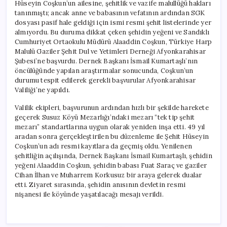
Hüseyin Coşkun’un ailesine, şehitlik ve vazife malullüğü hakları
tanınmıştı; ancak anne ve babasının vefatının ardından SGK
dosyası pasif hale geldiği için ismi resmi şehit listelerinde yer
almıyordu. Bu duruma dikkat çeken şehidin yeğeni ve Sandıklı
Cumhuriyet Ortaokulu Müdürü Alaaddin Coşkun, Türkiye Harp
Malulü Gaziler Şehit Dul ve Yetimleri Derneği Afyonkarahisar
Şubesi’ne başvurdu. Dernek Başkanı İsmail Kumartaşlı’nın
öncülüğünde yapılan araştırmalar sonucunda, Coşkun’un
durumu tespit edilerek gerekli başvurular Afyonkarahisar
Valiliği’ne yapıldı.
Valilik ekipleri, başvurunun ardından hızlı bir şekilde harekete
geçerek Susuz Köyü Mezarlığı’ndaki mezarı “tek tip şehit
mezarı” standartlarına uygun olarak yeniden inşa etti. 49 yıl
aradan sonra gerçekleştirilen bu düzenleme ile Şehit Hüseyin
Coşkun’un adı resmi kayıtlara da geçmiş oldu. Yenilenen
şehitliğin açılışında, Dernek Başkanı İsmail Kumartaşlı, şehidin
yeğeni Alaaddin Coşkun, şehidin babası Fuat Saraç ve gaziler
Cihan İlhan ve Muharrem Korkusuz bir araya gelerek dualar
etti. Ziyaret sırasında, şehidin anısının devletin resmi
nişanesi ile köyünde yaşatılacağı mesajı verildi.