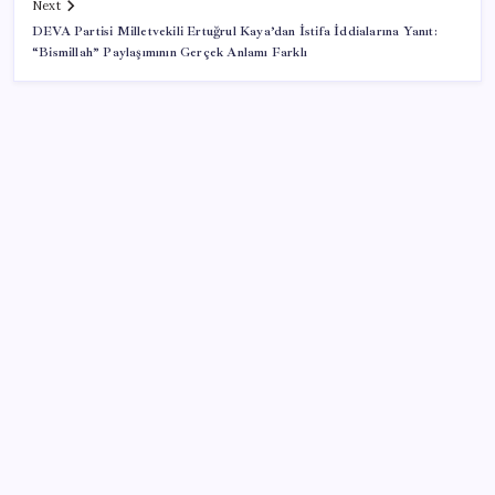
Next
DEVA Partisi Milletvekili Ertuğrul Kaya’dan İstifa İddialarına Yanıt:
“Bismillah” Paylaşımının Gerçek Anlamı Farklı
SON YAZILAR
Google Maps’e büyük değişiklik: Oteli bulacak, yemeği
sipariş edecek
Meta’ya çocuk güvenliği davasında 567 milyon dolar
ceza
Baş dönmesi şikayetiyle hastaneye gitti: Literatüre
geçti: Türkiye’de ilk