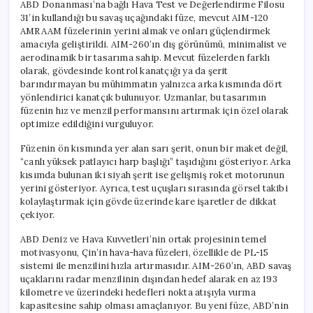
ABD Donanması’na bağlı Hava Test ve Değerlendirme Filosu
31’in kullandığı bu savaş uçağındaki füze, mevcut AIM-120
AMRAAM füzelerinin yerini almak ve onları güçlendirmek
amacıyla geliştirildi. AIM-260’ın dış görünümü, minimalist ve
aerodinamik bir tasarıma sahip. Mevcut füzelerden farklı
olarak, gövdesinde kontrol kanatçığı ya da şerit
barındırmayan bu mühimmatın yalnızca arka kısmında dört
yönlendirici kanatçık bulunuyor. Uzmanlar, bu tasarımın
füzenin hız ve menzil performansını artırmak için özel olarak
optimize edildiğini vurguluyor.
Füzenin ön kısmında yer alan sarı şerit, onun bir maket değil,
“canlı yüksek patlayıcı harp başlığı” taşıdığını gösteriyor. Arka
kısımda bulunan iki siyah şerit ise gelişmiş roket motorunun
yerini gösteriyor. Ayrıca, test uçuşları sırasında görsel takibi
kolaylaştırmak için gövde üzerinde kare işaretler de dikkat
çekiyor.
ABD Deniz ve Hava Kuvvetleri’nin ortak projesinin temel
motivasyonu, Çin’in hava-hava füzeleri, özellikle de PL-15
sistemi ile menzilini hızla artırmasıdır. AIM-260’ın, ABD savaş
uçaklarını radar menzilinin dışından hedef alarak en az 193
kilometre ve üzerindeki hedefleri nokta atışıyla vurma
kapasitesine sahip olması amaçlanıyor. Bu yeni füze, ABD’nin