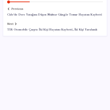
Previous
Cide’de Dere Yatağına Düşen Muhtar Güngör Temur Hayatını Kaybetti
Next
TIR Otomobile Çarptı: İki Kişi Hayatını Kaybetti, İki Kişi Yaralandı
SON YAZILAR
Pezeşkiyan: Teslim olmaya zorlanırsak savaşırız,
boyun eğmeyiz
Google Maps’e büyük değişiklik: Oteli bulacak, yemeği