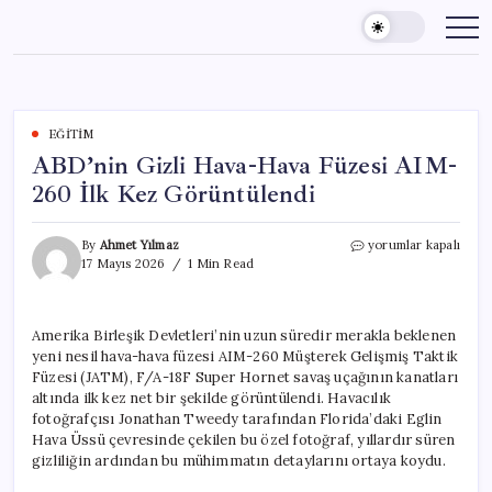
Skip
to
content
EĞITIM
ABD’nin Gizli Hava-Hava Füzesi AIM-
260 İlk Kez Görüntülendi
ABD’nin
By
Ahmet Yılmaz
yorumlar kapalı
Gizli
17 Mayıs 2026
1 Min Read
Hava-
Hava
Füzesi
Amerika Birleşik Devletleri’nin uzun süredir merakla beklenen
AIM-
yeni nesil hava-hava füzesi AIM-260 Müşterek Gelişmiş Taktik
260
İlk
Füzesi (JATM), F/A-18F Super Hornet savaş uçağının kanatları
Kez
altında ilk kez net bir şekilde görüntülendi. Havacılık
Görüntülendi
fotoğrafçısı Jonathan Tweedy tarafından Florida’daki Eglin
için
Hava Üssü çevresinde çekilen bu özel fotoğraf, yıllardır süren
gizliliğin ardından bu mühimmatın detaylarını ortaya koydu.