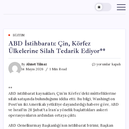
Skip
to
content
EĞITIM
ABD İstihbaratı: Çin, Körfez
Ülkelerine Silah Tedarik Ediyor**
ABD
By
Ahmet Yılmaz
yorumlar kapalı
İstihbaratı:
14 Mayıs 2026
1 Min Read
Çin,
Körfez
Ülkelerine
**
Silah
ABD istihbarat kaynakları, Çin’in Körfez’deki müttefiklerine
Tedarik
Ediyor**
silah satışında bulunduğunu iddia etti. Bu bilgi, Washington
için
Post’un iki Amerikalı yetkiliye dayandırdığı habere göre, ABD
ve İsrail’in 28 Şubat’ta İran’a yönelik başlattıkları askeri
operasyonların ardından ortaya çıktı.
ABD Genelkurmay Başkanlığı’nın istihbarat birimi, Başkan