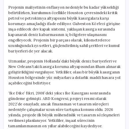
Projenin maliyetinin enflasyon nedeniyle bu kadar yükseldiği
belirtilirken, kurulumun özellikle Houston çevresindeki kritik
petrol ve petrokimya altyapısını büyük kasırgalara karşı
korumayı amaçladığı ifade ediliyor. Galveston Körfezi girişine
inşa edilecek dev kapak sistemi, yaklaşan kasırga sırasında
kapanarak deniz kabarmasının iç bölgelere ulaşmasını
engelleyecek. Projenin bir parçası olarak, kilometrelerce
uzunluğunda kıyı setleri, güçlendirilmiş sahil şeritleri ve kumul
bariyerleri de yer alacak.
Uzmanlar, projenin Hollanda’daki büyük deniz bariyerleri ve
New Orleans’taki kasırga koruma altyapısından ilham alınarak
geliştirildiğini vurguluyor. Yetkililer, olası bir büyük kasırganın
Houston bölgesinde yüz milyarlarca dolarlık maddi hasara yol
açabileceğini belirtiyor.
‘Ike Dike’ fikri, 2008’deki yıkıcı Ike Kasırgası sonrasında
gündeme gelmişti. ABD Kongresi, projeyi resmi olarak
2022’de onayladı; ancak finansman ve tasarım süreçleri
nedeniyle çalışmalar uzun süre tartışma konusu oldu. 2026
yılında, projede ilk büyük mühendislik ve tasarım sözleşmeleri
verilmesi planlanıyor. Yetkililer, inşaat sürecinin
tamamlanmasının on yıllar alabileceğini kaydediyor.