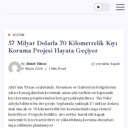
Skip
to
content
EĞITIM
57 Milyar Dolarla 70 Kilometrelik Kıyı
Koruma Projesi Hayata Geçiyor
57
By
Ahmet Yılmaz
yorumlar kapalı
Milyar
12 Mayıs 2026
1 Min Read
Dolarla
70
Kilometrelik
ABD’nin Texas eyaletinde, Houston ve Galveston bölgelerini
Kıyı
yıkıcı kasırgalardan korumak amacıyla tarihin en kapsamlı
Koruma
Projesi
kıyı koruma projelerinden biri gerçekleştiriliyor. ‘Ike Dike’
Hayata
adıyla bilinen bu dev proje, toplamda yaklaşık 57 milyar dolara
Geçiyor
mal olacak ve 70 kilometrelik bir koruma hattı inşa etmeyi
için
hedefliyor. Projeyle birlikte, dev setler, hareketli kapak
sistemleri, kıyı bariyerleri ve yükseltilmiş koruma duvarları
inşa edilmesi planlanıyor.