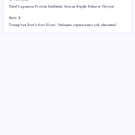
Yulaf Lapanızın Protein Emilimini Artıran Küçük Baharat Tüyosu!
Next
Trump’tan İran’a Sert Uyarı: ‘Anlaşma yapmazsanız yok olursunuz’
SON YAZILAR
Pezeşkiyan: Teslim olmaya zorlanırsak savaşırız,
boyun eğmeyiz
Google Maps’e büyük değişiklik: Oteli bulacak, yemeği
sipariş edecek