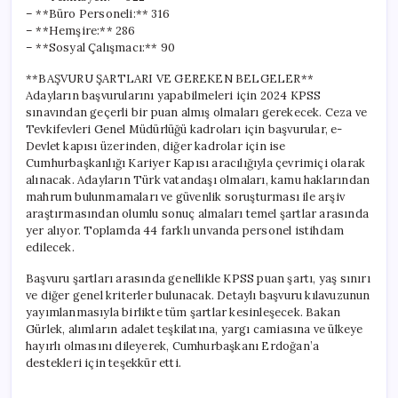
– **Büro Personeli:** 316
– **Hemşire:** 286
– **Sosyal Çalışmacı:** 90
**BAŞVURU ŞARTLARI VE GEREKEN BELGELER**
Adayların başvurularını yapabilmeleri için 2024 KPSS
sınavından geçerli bir puan almış olmaları gerekecek. Ceza ve
Tevkifevleri Genel Müdürlüğü kadroları için başvurular, e-
Devlet kapısı üzerinden, diğer kadrolar için ise
Cumhurbaşkanlığı Kariyer Kapısı aracılığıyla çevrimiçi olarak
alınacak. Adayların Türk vatandaşı olmaları, kamu haklarından
mahrum bulunmamaları ve güvenlik soruşturması ile arşiv
araştırmasından olumlu sonuç almaları temel şartlar arasında
yer alıyor. Toplamda 44 farklı unvanda personel istihdam
edilecek.
Başvuru şartları arasında genellikle KPSS puan şartı, yaş sınırı
ve diğer genel kriterler bulunacak. Detaylı başvuru kılavuzunun
yayımlanmasıyla birlikte tüm şartlar kesinleşecek. Bakan
Gürlek, alımların adalet teşkilatına, yargı camiasına ve ülkeye
hayırlı olmasını dileyerek, Cumhurbaşkanı Erdoğan’a
destekleri için teşekkür etti.