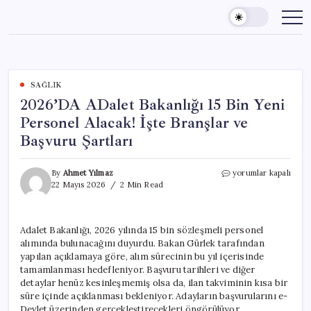
Skip
to
content
SAĞLIK
2026’DA ADalet Bakanlığı 15 Bin Yeni
Personel Alacak! İşte Branşlar ve
Başvuru Şartları
2026’DA
By
Ahmet Yılmaz
yorumlar kapalı
ADalet
22 Mayıs 2026
2 Min Read
Bakanlığı
15
Bin
Adalet Bakanlığı, 2026 yılında 15 bin sözleşmeli personel
Yeni
alımında bulunacağını duyurdu. Bakan Gürlek tarafından
Personel
Alacak!
yapılan açıklamaya göre, alım sürecinin bu yıl içerisinde
İşte
tamamlanması hedefleniyor. Başvuru tarihleri ve diğer
Branşlar
detaylar henüz kesinleşmemiş olsa da, ilan takviminin kısa bir
ve
süre içinde açıklanması bekleniyor. Adayların başvurularını e-
Başvuru
Devlet üzerinden gerçekleştirecekleri öngörülüyor.