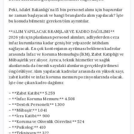
Şartları
için
Peki, Adalet Bakanlığı’na 15 bin personel alımı için başvurular
ne zaman başlayacak ve hangi branşlarda alım yapılacak? İşte
bu konuda bilmeniz gereken tüm ayrıntılar.
**ALIM YAPILACAK BRANŞLAR VE KADRO DAĞILIMI**
2026 yılı için planlanan personel alımları, adliyelerden ceza
infaz kurumlarına kadar geniş bir yelpazede istihdam
sağlayacak. En çok kontenjanın ayrılması beklenen kadrolar
arasında İnfaz ve Koruma Memurluğu (İKM), Zabıt Katipliği ve
Mübaşirlik yer alıyor. Ayrıca, teknik hizmetler ve sağlık
alanlarında da önemli sayıdaki alımların gerçekleştirilmesi
öngörülüyor. Alım yapılacak kadrolar arasında en yüksek sayı,
zabıt katibi ve infaz koruma memuru pozisyonlarında olacak.
İşte öne çıkan kadro dağılımı:
– **Zabıt Katibi:** 5.259
– **İnfaz Koruma Memuru:** 4.508
– **Destek Personeli:** 1.300
– **Mübaşir:** 1.041
– **İcra Katibi:** 900
– **Koruma ve Güvenlik Görevlisi:** 524
– **Psikolog:** 410
– **Teknisyen:** 322