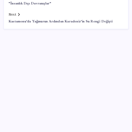
“İnsanlık Dışı Davranışlar”
Next
Kastamonu’da Yağmurun Ardından Karadeniz’in Su Rengi Değişti
SON YAZILAR
Meta’nın Yapay Zeka Modeli Dışarı Sızdı: Siber
Saldırı Oldu mu?
‘Birazdan evinize gelecekler’ mesajını görünce
hayatı karardı
Komünist Mao’nun makam aracıydı, bugün