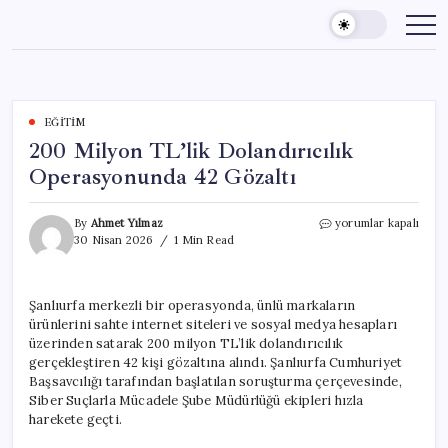
Skip
to
content
EĞITIM
200 Milyon TL’lik Dolandırıcılık
Operasyonunda 42 Gözaltı
200
By
Ahmet Yılmaz
yorumlar kapalı
Milyon
30 Nisan 2026
1 Min Read
TL’lik
Dolandırıcılık
Operasyonunda
Şanlıurfa merkezli bir operasyonda, ünlü markaların
42
ürünlerini sahte internet siteleri ve sosyal medya hesapları
Gözaltı
için
üzerinden satarak 200 milyon TL’lik dolandırıcılık
gerçekleştiren 42 kişi gözaltına alındı. Şanlıurfa Cumhuriyet
Başsavcılığı tarafından başlatılan soruşturma çerçevesinde,
Siber Suçlarla Mücadele Şube Müdürlüğü ekipleri hızla
harekete geçti.