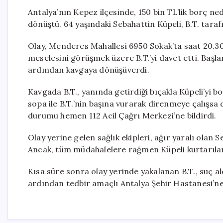
Antalya’nın Kepez ilçesinde, 150 bin TL’lik borç ned
dönüştü. 64 yaşındaki Sebahattin Küpeli, B.T. taraf
Olay, Menderes Mahallesi 6950 Sokak’ta saat 20.30 
meselesini görüşmek üzere B.T.’yi davet etti. Baş
ardından kavgaya dönüşüverdi.
Kavgada B.T., yanında getirdiği bıçakla Küpeli’yi b
sopa ile B.T.’nin başına vurarak direnmeye çalışsa 
durumu hemen 112 Acil Çağrı Merkezi’ne bildirdi.
Olay yerine gelen sağlık ekipleri, ağır yaralı olan 
Ancak, tüm müdahalelere rağmen Küpeli kurtarıla
Kısa süre sonra olay yerinde yakalanan B.T., suç ale
ardından tedbir amaçlı Antalya Şehir Hastanesi’ne