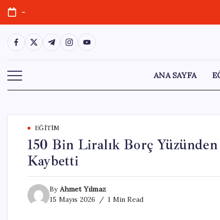
Skip
-
to
content
https://www.facebook.com/
https://twitter.com/
https://t.me/
https://www.instagram.com/
https://youtube.com/
ANA SAYFA
E
EĞITIM
150 Bin Liralık Borç Yüzünden 
Kaybetti
By
Ahmet Yılmaz
15 Mayıs 2026
1 Min Read