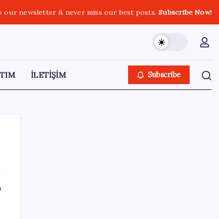
o our newsletter & never miss our best posts.
Subscribe Now!
TIM
İLETİŞİM
Subscribe
SON YAZILAR
ı
Bir sigara grubuna daha zam geldi: En
yüksek fiyat 130 TL oldu