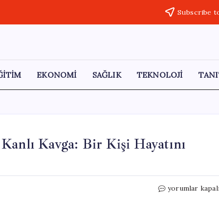
Subscribe t
ĞİTİM
EKONOMİ
SAĞLIK
TEKNOLOJİ
TANI
Kanlı Kavga: Bir Kişi Hayatını
150
yorumlar kapal
Bin
Liralık
Borç