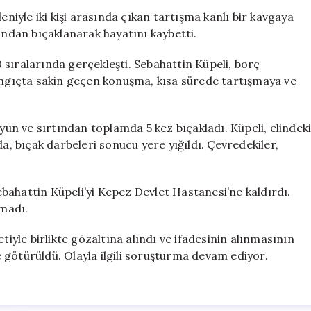
Yüzünden
eniyle iki kişi arasında çıkan tartışma kanlı bir kavgaya
Kanlı
ından bıçaklanarak hayatını kaybetti.
Kavga:
Bir
sıralarında gerçekleşti. Sebahattin Küpeli, borç
Kişi
langıçta sakin geçen konuşma, kısa sürede tartışmaya ve
Hayatını
Kaybetti
için
oyun ve sırtından toplamda 5 kez bıçakladı. Küpeli, elindek
da, bıçak darbeleri sonucu yere yığıldı. Çevredekiler,
Sebahattin Küpeli’yi Kepez Devlet Hastanesi’ne kaldırdı.
madı.
tiyle birlikte gözaltına alındı ve ifadesinin alınmasının
 götürüldü. Olayla ilgili soruşturma devam ediyor.