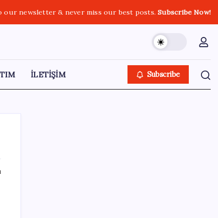
o our newsletter & never miss our best posts.
Subscribe Now!
TIM
İLETİŞİM
Subscribe
ı
SON YAZILAR
O şehirde tarihi kırılma: CHP’li belediye
başkanı kalmadı