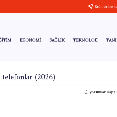
Subscribe t
ĞİTİM
EKONOMİ
SAĞLIK
TEKNOLOJİ
TANI
 telefonlar (2026)
10.000
yorumlar kapal
TL’ye
alınabilecek
en
iyi