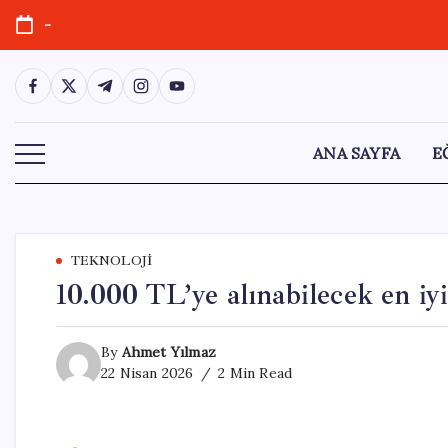
Skip
-
to
content
https://www.facebook.com/
https://twitter.com/
https://t.me/
https://www.instagram.com/
https://youtube.com/
ANA SAYFA
E
TEKNOLOJI
10.000 TL’ye alınabilecek en iyi
By
Ahmet Yılmaz
22 Nisan 2026
2 Min Read