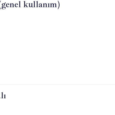
(genel kullanım)
telefonlar
(2026)
için
lı