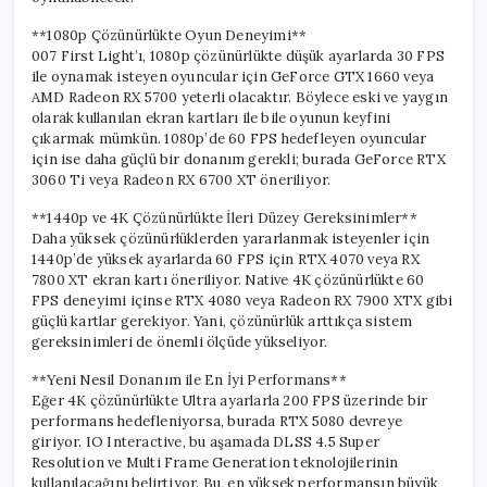
için
**1080p Çözünürlükte Oyun Deneyimi**
007 First Light’ı, 1080p çözünürlükte düşük ayarlarda 30 FPS
ile oynamak isteyen oyuncular için GeForce GTX 1660 veya
AMD Radeon RX 5700 yeterli olacaktır. Böylece eski ve yaygın
olarak kullanılan ekran kartları ile bile oyunun keyfini
çıkarmak mümkün. 1080p’de 60 FPS hedefleyen oyuncular
için ise daha güçlü bir donanım gerekli; burada GeForce RTX
3060 Ti veya Radeon RX 6700 XT öneriliyor.
**1440p ve 4K Çözünürlükte İleri Düzey Gereksinimler**
Daha yüksek çözünürlüklerden yararlanmak isteyenler için
1440p’de yüksek ayarlarda 60 FPS için RTX 4070 veya RX
7800 XT ekran kartı öneriliyor. Native 4K çözünürlükte 60
FPS deneyimi içinse RTX 4080 veya Radeon RX 7900 XTX gibi
güçlü kartlar gerekiyor. Yani, çözünürlük arttıkça sistem
gereksinimleri de önemli ölçüde yükseliyor.
**Yeni Nesil Donanım ile En İyi Performans**
Eğer 4K çözünürlükte Ultra ayarlarla 200 FPS üzerinde bir
performans hedefleniyorsa, burada RTX 5080 devreye
giriyor. IO Interactive, bu aşamada DLSS 4.5 Super
Resolution ve Multi Frame Generation teknolojilerinin
kullanılacağını belirtiyor. Bu, en yüksek performansın büyük