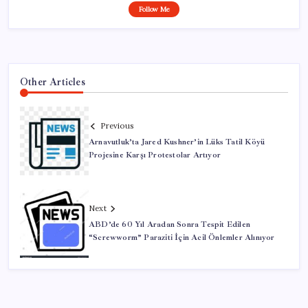
Follow Me
Other Articles
Previous
Arnavutluk’ta Jared Kushner’in Lüks Tatil Köyü
Projesine Karşı Protestolar Artıyor
Next
ABD’de 60 Yıl Aradan Sonra Tespit Edilen
“Screwworm” Paraziti İçin Acil Önlemler Alınıyor