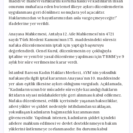
maddi ve manevi varlıklarını koruma hakkı ve kadınların insan
onurunu muhafaza eden bu temel ilkeye aykırı düzenlemelerin
uygulanması geri dönülmez sonuçlara yol açacaktır.
Haklarımızdan ve hayatlarımızdan asla vazgeçmeyeceğiz!”
ifadelerine yer verildi.
Anayasa Mahkemesi, Antalya 12. Aile Mahkemesi’nin 4721
sayılı Türk Medeni Kanunu’nun 175. maddesindeki süresiz
nafaka düzenlemesinin iptali için yaptığı başvuruyu
değerlendirdi. Genel Kurul, düzenlemenin oy çokluğuyla
iptaline ve yeni bir yasal düzenleme yapılması için TBMM’ye 9
aylık bir süre verilmesine karar verdi.
İstanbul Barosu Kadın Hakları Merkezi, AYM’nin yoksulluk
nafakasıyla ilgili iptal kararının Anayasa’nın 10. maddesinde
yer alan eşitlik ilkesine aykırı olduğunu vurguladı. Açıklamada,
“Kadınların uzun bir mücadele süreciyle kazandığı hakların
iktidarın siyasi müdahaleleriyle geri alınması kabul edilemez.
Nafaka düzenlemesi, evlilik içerisinde yaşanan haksızlıklar,
ailevi yükler ve şiddet nedeniyle istihdamdan uzaklaşan,
yoksullaşan kadınların bağımsızlık kazanmasının
güvencesidir. Yapılmak istenen, kadınların şiddet içindeki
ailelere mahkum edilmesi ve devlet desteklenmeyen bakım
yüklerini üstlenmeye zorlanmasıdır. Bu durumu kabul