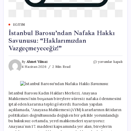
EĞITIM
İstanbul Barosu’ndan Nafaka Hakkı
Savunusu: “Haklarımızdan
Vazgeçmeyeceğiz!”
İstanbul
By
Ahmet Yılmaz
yorumlar kapalı
Barosu’ndan
4 Haziran 2026
2 Min Read
Nafaka
Hakkı
Savunusu:
“Haklarımızdan
Vazgeçmeyeceğiz!”
İstanbul Barosu Kadın Hakları Merkezi, Anayasa
için
Mahkemesi’nin boşanan bireylere süresiz nafaka ödenmesini
iptal eden kararına tepki gösterdi. Barodan yapılan
açıklamada, “Anayasa Mahkemesi (AYM) kararlarının iktidarın
politikaları doğrultusunda değişken bir şekilde yorumlandığı
bu hukuksuz ortamda, yerel mahkemeleri uyarıyoruz:
Anayasa’nın 17. maddesi kapsamında yer alan, bireylerin